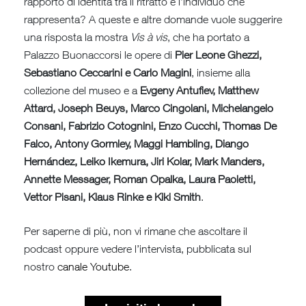
rapporto di identità tra il ritratto e l’individuo che
rappresenta? A queste e altre domande vuole suggerire
una risposta la mostra
Vis à vis
, che ha portato a
Palazzo Buonaccorsi le opere di
Pier Leone Ghezzi,
Sebastiano Ceccarini e Carlo Magini
, insieme alla
collezione del museo e a
Evgeny Antufiev, Matthew
Attard, Joseph Beuys, Marco Cingolani, Michelangelo
Consani, Fabrizio Cotognini, Enzo Cucchi, Thomas De
Falco, Antony Gormley, Maggi Hambling, Diango
Hernández, Leiko Ikemura, Jiri Kolar, Mark Manders,
Annette Messager, Roman Opalka, Laura Paoletti,
Vettor Pisani, Klaus Rinke e Kiki Smith
.
Per saperne di più, non vi rimane che ascoltare il
podcast oppure vedere l’intervista, pubblicata sul
nostro
canale Youtube
.