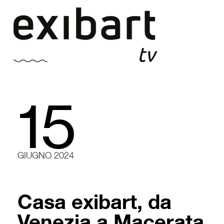
Vai
al
contenuto
15
GIUGNO 2024
Casa exibart, da
Venezia a Macerata