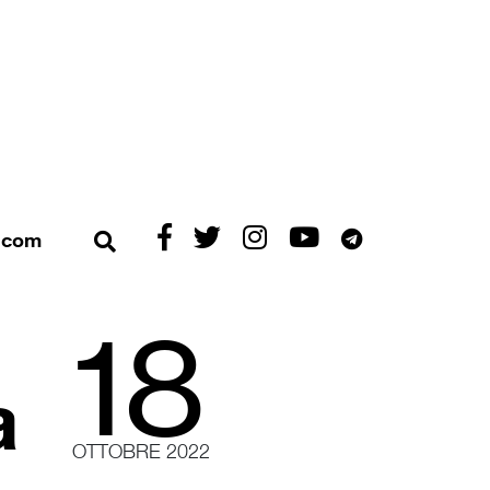
Exibart
Exibart
Exibart
Exibart
Exibart
t.com
Apri ricerca
su
su
su
su
su
Facebook
X/Twitter
Instagram
YouTube
Telegram
18
a
OTTOBRE 2022