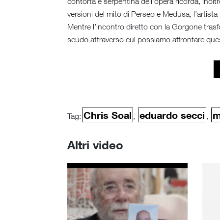
contorta e serpentina dell’opera ricorda, inolt
versioni del mito di Perseo e Medusa, l’artista
Mentre l’incontro diretto con la Gorgone trasfo
scudo attraverso cui possiamo affrontare ques
Chris Soal
eduardo secci
m
Tag:
,
,
Altri video