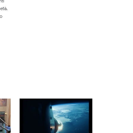
nti
ietà.
lo