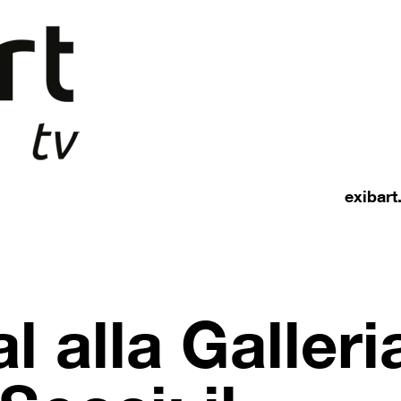
exibar
l alla Galleri