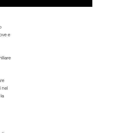
o
uove e
iliare
are
i nel
 la