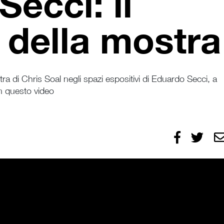
ecci: il
 della mostra
tra di Chris Soal negli spazi espositivi di Eduardo Secci, a
in questo video
Condividi
Condivid
I
su
su
Facebook
X/Twitte
p
e