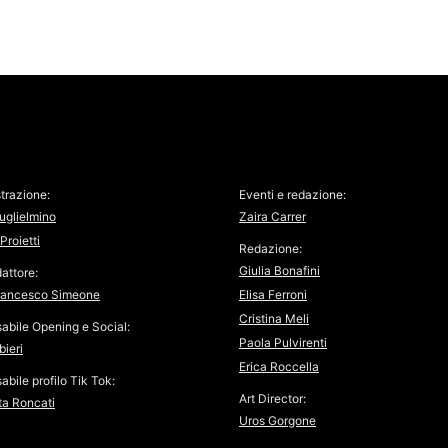
trazione:
Eventi e redazione:
uglielmino
Zaira Carrer
Proietti
Redazione:
Giulia Bonafini
attore:
rancesco Simeone
Elisa Ferroni
Cristina Meli
abile Opening e Social:
Paola Pulvirenti
bieri
Erica Roccella
bile profilo Tik Tok:
Art Director:
ta Roncati
Uros Gorgone