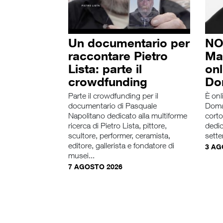
Un documentario per
NO
raccontare Pietro
Ma
Lista: parte il
onl
crowdfunding
Do
Parte il crowdfunding per il
È onl
documentario di Pasquale
Doman
Napolitano dedicato alla multiforme
cort
ricerca di Pietro Lista, pittore,
dedic
scultore, performer, ceramista,
sette
editore, gallerista e fondatore di
3 AG
musei...
7 AGOSTO 2026