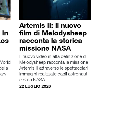
Artemis II: il nuovo
 In
film di Melodysheep
Los
racconta la storica
missione NASA
Il nuovo video in alta definizione di
 World
Melodysheep racconta la missione
della
Artemis II attraverso le spettacolari
rary
immagini realizzate dagli astronauti
e dalla NASA...
22 LUGLIO 2026