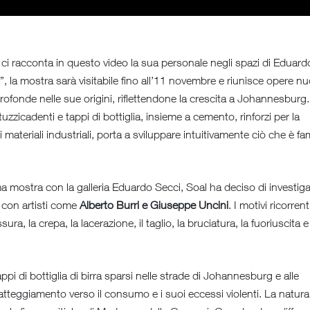
ci racconta in questo video la sua personale negli spazi di Eduard
, la mostra sarà visitabile fino all’11 novembre e riunisce opere n
i profonde nelle sue origini, riflettendone la crescita a Johannesburg.
uzzicadenti e tappi di bottiglia, insieme a cemento, rinforzi per la
i materiali industriali, porta a sviluppare intuitivamente ciò che è fam
ma mostra con la galleria Eduardo Secci, Soal ha deciso di investig
te con artisti come
Alberto Burri e Giuseppe Uncini
. I motivi ricorrent
ra, la crepa, la lacerazione, il taglio, la bruciatura, la fuoriuscita e
tappi di bottiglia di birra sparsi nelle strade di Johannesburg e alle
 atteggiamento verso il consumo e i suoi eccessi violenti. La natura