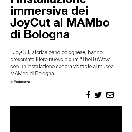
immersiva dei
JoyCut al MAMbo
di Bologna
I JoyCut, storica band bolognese, hanno
presentato il loro nuovo album "TheBluWave"
con un'installazione sonora visitabile al museo
MAMbo di Bologna
di
Redazione
Condividi
Condividi
Invia
su
su
Facebook
X/Twitter
per
email