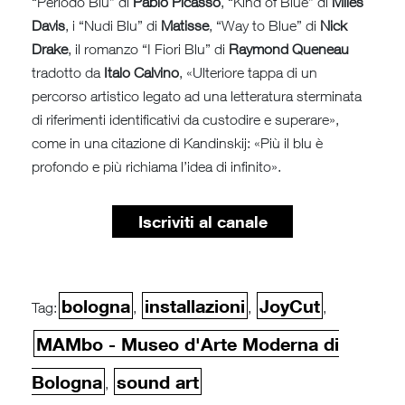
“Periodo Blu” di
Pablo Picasso
, “Kind of Blue” di
Miles
Davis
, i “Nudi Blu” di
Matisse
, “Way to Blue” di
Nick
Drake
, il romanzo “I Fiori Blu” di
Raymond Queneau
tradotto da
Italo Calvino
, «Ulteriore tappa di un
percorso artistico legato ad una letteratura sterminata
di riferimenti identificativi da custodire e superare»,
come in una citazione di Kandinskij: «Più il blu è
profondo e più richiama l’idea di infinito».
Iscriviti al canale
bologna
installazioni
JoyCut
Tag:
,
,
,
MAMbo - Museo d'Arte Moderna di
Bologna
sound art
,