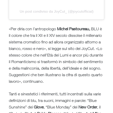
Un post condiviso da JoyCut_ (@joycutofficial)
«Per dirla con l’antropologo
Michel Pastoureau,
BLU è
il colore che tra il XII e il XIV secolo dissolse il millenario
sistema cromatico fino ad allora organizzato attorno a
bianco, rosso e nero», si legge sul sito dei JoyCut. «Lo
stesso colore che nell’Età dei Lumi e ancor più durante
il Romanticismo si trasformò in simbolo del sentimento
e della malinconia, della libertà, dell’ideale e del sogno.
Suggestioni che ben illustrano la cifra di questo quarto
lavoro», continuano.
Tanti e sinestetici i riferimenti, tutti incentrati sulla varie
definizioni di blu, tra suoni, immagini e parole: “Blue
Sunshine” dei
Glove
, “Blue Monday” dei
New Order
, il