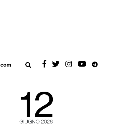
Exibart
Exibart
Exibart
Exibart
Exibart
t.com
Apri ricerca
su
su
su
su
su
Facebook
X/Twitter
Instagram
YouTube
Telegram
12
GIUGNO 2026