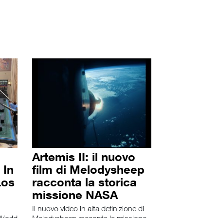
Artemis II: il nuovo
 In
film di Melodysheep
Los
racconta la storica
missione NASA
Il nuovo video in alta definizione di