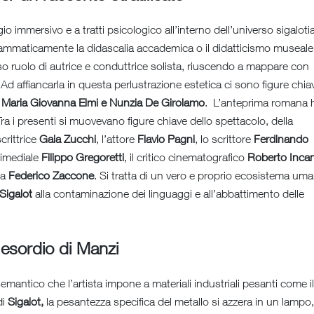
o immersivo e a tratti psicologico all’interno dell’universo sigaloti
rammaticamente la didascalia accademica o il didatticismo museale
so ruolo di autrice e conduttrice solista, riuscendo a mappare con
 Ad affiancarla in questa perlustrazione estetica ci sono figure chia
,
Maria Giovanna Elmi e Nunzia De Girolamo
. L’anteprima romana 
ra i presenti si muovevano figure chiave dello spettacolo, della
crittrice
Gaia Zucchi
, l’attore
Flavio Pagni
, lo scrittore
Ferdinando
ltimediale
Filippo Gregoretti
, il critico cinematografico
Roberto Incan
ta
Federico Zaccone
. Si tratta di un vero e proprio ecosistema um
Sigalot
alla contaminazione dei linguaggi e all’abbattimento delle
’esordio di Manzi
mantico che l’artista impone a materiali industriali pesanti come il
di
Sigalot,
la pesantezza specifica del metallo si azzera in un lampo,