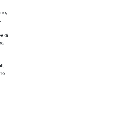
ano,
.
ve di
ha
ti
, il
ano