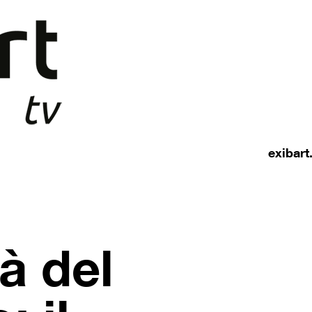
exibar
à del