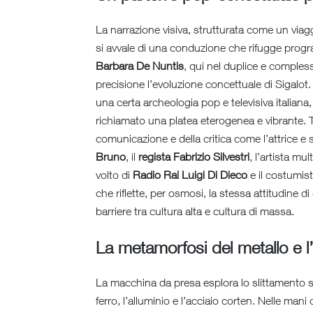
La narrazione visiva, strutturata come un viaggi
si avvale di una conduzione che rifugge prog
Barbara De Nuntis
, qui nel duplice e comples
precisione l’evoluzione concettuale di Sigalot.
una certa archeologia pop e televisiva italiana
richiamato una platea eterogenea e vibrante. T
comunicazione e della critica come l’attrice e s
Bruno
, il
regista Fabrizio Silvestri
, l’artista mu
volto di
Radio Rai Luigi Di Dieco
e il costumis
che riflette, per osmosi, la stessa attitudine di
barriere tra cultura alta e cultura di massa.
La metamorfosi del metallo e l
La macchina da presa esplora lo slittamento se
ferro, l’alluminio e l’acciaio corten. Nelle mani 