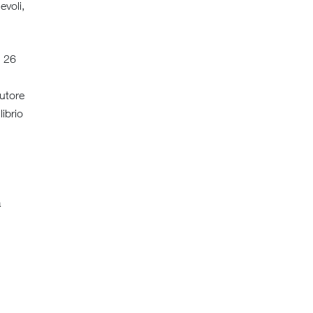
evoli,
i 26
autore
librio
a