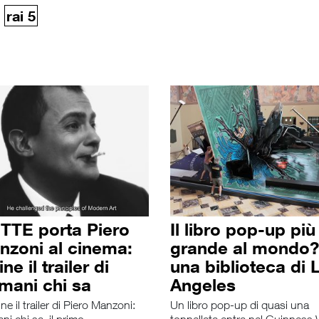
rai 5
,
TTE porta Piero
Il libro pop-up più
nzoni al cinema:
grande al mondo?
ine il trailer di
una biblioteca di 
mani chi sa
Angeles
ine il trailer di Piero Manzoni:
Un libro pop-up di quasi una