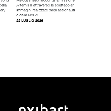
 World
Melodysheep racconta la missione
della
Artemis II attraverso le spettacolari
rary
immagini realizzate dagli astronauti
e dalla NASA...
22 LUGLIO 2026