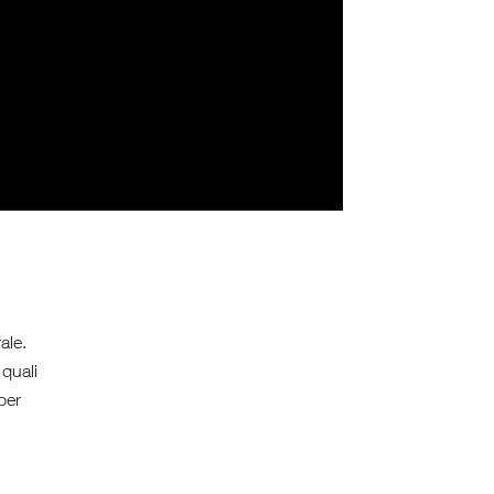
ale.
 quali
per