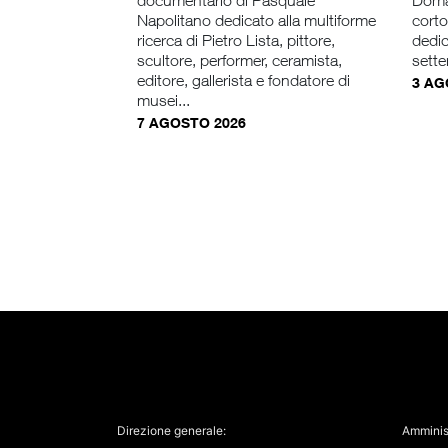
documentario di Pasquale
Doman
Napolitano dedicato alla multiforme
cort
ricerca di Pietro Lista, pittore,
dedic
scultore, performer, ceramista,
sette
editore, gallerista e fondatore di
3 AG
musei...
7 AGOSTO 2026
Direzione generale:
Amminis