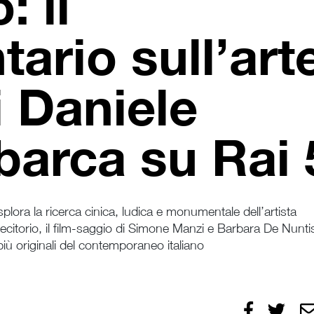
: il
ario sull’art
i Daniele
barca su Rai 
ora la ricerca cinica, ludica e monumentale dell’artista
citorio, il film-saggio di Simone Manzi e Barbara De Nunti
 più originali del contemporaneo italiano
Condividi
Condivid
I