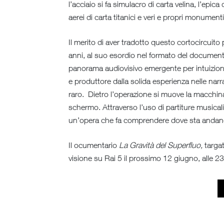
l’acciaio si fa simulacro di carta velina, l’epi
aerei di carta titanici e veri e propri monument
Il merito di aver tradotto questo cortocircuito
anni, al suo esordio nel formato del documenta
panorama audiovisivo emergente per intuizione 
e produttore dalla solida esperienza nelle narraz
raro. Dietro l’operazione si muove la macchina 
schermo. Attraverso l’uso di partiture musicali 
un’opera che fa comprendere dove sta andando 
Il ocumentario
La Gravità del Superfluo,
targa
visione su Rai 5 il prossimo 12 giugno, alle 23