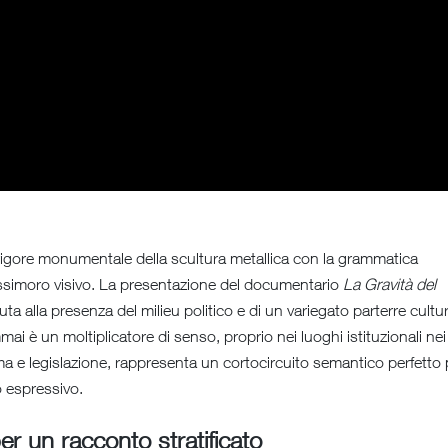
il rigore monumentale della scultura metallica con la grammatica
’ossimoro visivo. La presentazione del documentario
La Gravità del
uta alla presenza del milieu politico e di un variegato parterre cultur
i è un moltiplicatore di senso, proprio nei luoghi istituzionali nei
ogma e legislazione, rappresenta un cortocircuito semantico perfetto 
o espressivo.
r un racconto stratificato