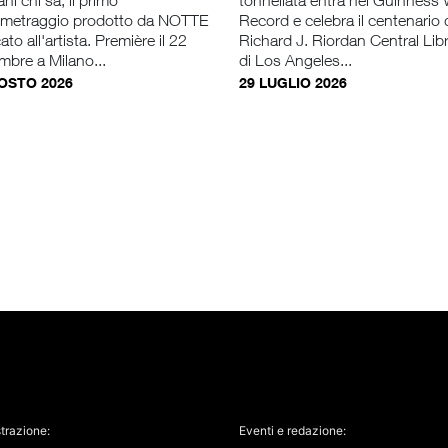
i chi sa, il primo
tonnellata entra nel Guinness
ometraggio prodotto da NOTTE
Record e celebra il centenario 
ato all'artista. Première il 22
Richard J. Riordan Central Lib
mbre a Milano...
di Los Angeles...
OSTO 2026
29 LUGLIO 2026
trazione:
Eventi e redazione: