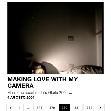
MAKING LOVE WITH MY
CAMERA
Menzione speciale della Giuria 2004 ...
4 AGOSTO 2004
1
…
378
379
380
381
382