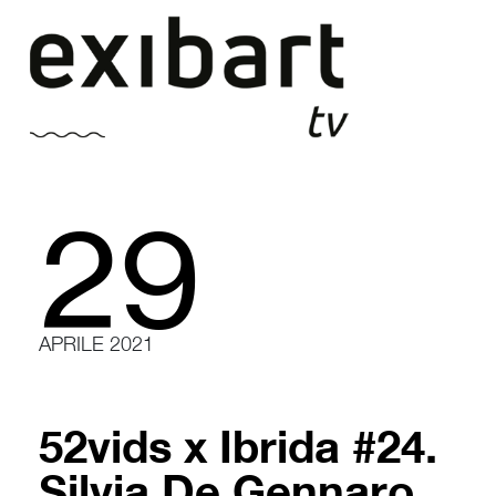
Vai
al
contenuto
29
APRILE 2021
52vids x Ibrida #24.
Silvia De Gennaro,