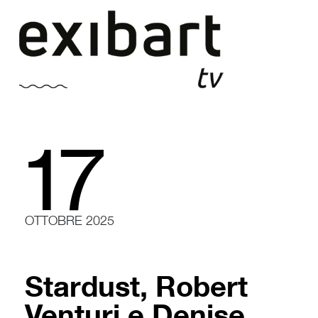
Vai
al
contenuto
17
OTTOBRE 2025
Stardust, Robert
Venturi e Denise