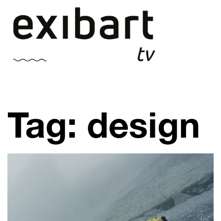
Vai
al
contenuto
Tag: design