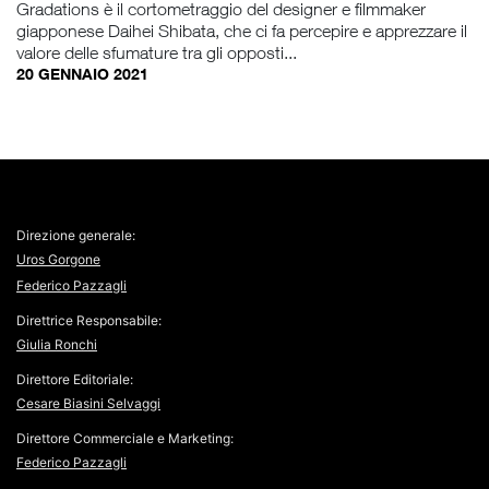
Gradations è il cortometraggio del designer e filmmaker
giapponese Daihei Shibata, che ci fa percepire e apprezzare il
valore delle sfumature tra gli opposti...
20 GENNAIO 2021
Direzione generale:
Uros Gorgone
Federico Pazzagli
Direttrice Responsabile:
Giulia Ronchi
Direttore Editoriale:
Cesare Biasini Selvaggi
Direttore Commerciale e Marketing:
Federico Pazzagli