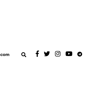
Exibart
Exibart
Exibart
Exibart
Exibart
t.com
Apri ricerca
su
su
su
su
su
Facebook
X/Twitter
Instagram
YouTube
Telegram