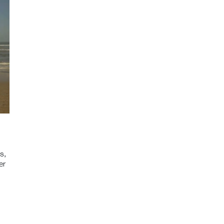
s,
er