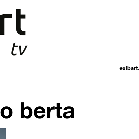
exibar
po berta