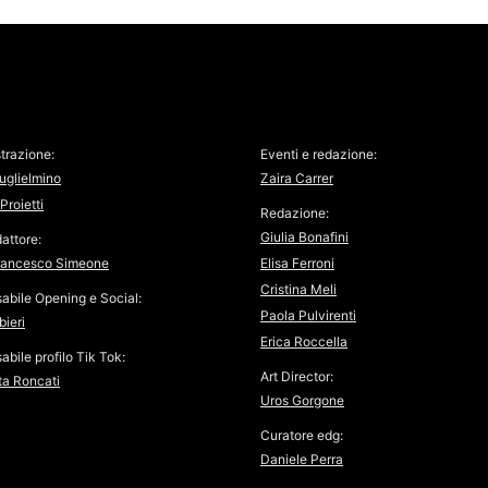
trazione:
Eventi e redazione:
uglielmino
Zaira Carrer
Proietti
Redazione:
Giulia Bonafini
attore:
rancesco Simeone
Elisa Ferroni
Cristina Meli
abile Opening e Social:
Paola Pulvirenti
bieri
Erica Roccella
bile profilo Tik Tok:
Art Director:
ta Roncati
Uros Gorgone
Curatore edg:
Daniele Perra