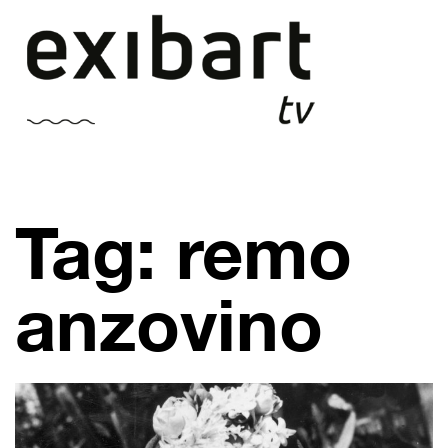
Vai
al
contenuto
Tag: remo
anzovino