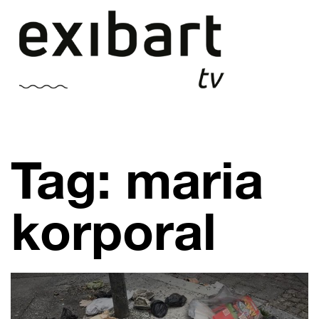
Vai
al
contenuto
Tag: maria
korporal