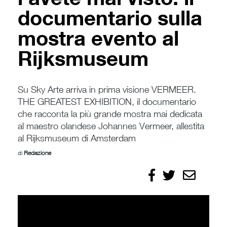
documentario sulla
mostra evento al
Rijksmuseum
Su Sky Arte arriva in prima visione VERMEER.
THE GREATEST EXHIBITION, il documentario
che racconta la più grande mostra mai dedicata
al maestro olandese Johannes Vermeer, allestita
al Rijksmuseum di Amsterdam
di
Redazione
Condividi
Condividi
Invia
su
su
Facebook
X/Twitter
per
email