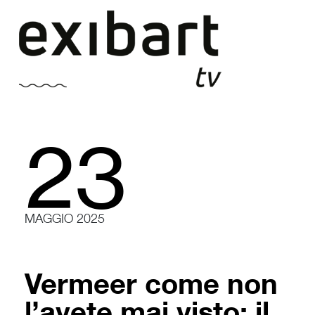
Vai
al
contenuto
23
MAGGIO 2025
Vermeer come non
l’avete mai visto: il