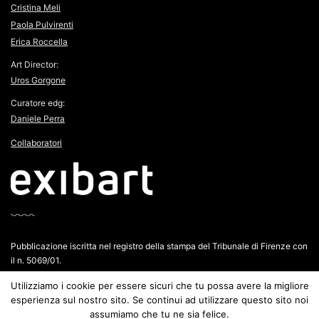
Cristina Meli
Paola Pulvirenti
Erica Roccella
Art Director:
Uros Gorgone
Curatore edg:
Daniele Perra
Collaboratori
Pubblicazione iscritta nel registro della stampa del Tribunale di Firenze con
il n. 5069/01.
P.IVA: IT14105351002
Utilizziamo i cookie per essere sicuri che tu possa avere la migliore
esperienza sul nostro sito. Se continui ad utilizzare questo sito noi
assumiamo che tu ne sia felice.